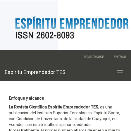
Navegación
REGISTRARSE
ENTRAR
principal
Contenido
principal
Espí­ritu Emprendedor TES
Toggl
Barra
navig
lateral
Enfoque y alcance
La Revista Científica Espíritu Emprendedor TES,
es una
publicación del Instituto Superior Tecnológico Espíritu Santo,
con Condición de Univeritario de la ciudad de Guayaquil, en
Ecuador, con estilo multidisciplinario, editada
trimestralmente. El primer número abarca de enero a marzo