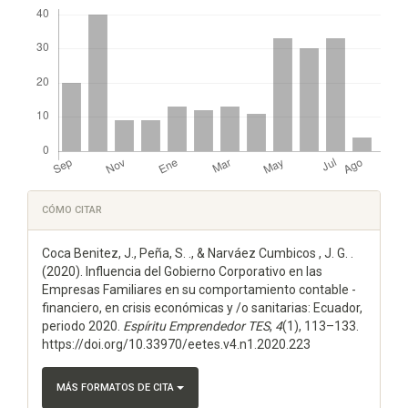
Descargas
Detalles
CÓMO CITAR
del
Coca Benitez, J., Peña, S. ., & Narváez Cumbicos , J. G. .
artículo
(2020). Influencia del Gobierno Corporativo en las
Empresas Familiares en su comportamiento contable -
financiero, en crisis económicas y /o sanitarias: Ecuador,
periodo 2020.
Espí­ritu Emprendedor TES
,
4
(1), 113–133.
https://doi.org/10.33970/eetes.v4.n1.2020.223
MÁS FORMATOS DE CITA