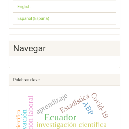
English
Español (España)
Navegar
Palabras clave
aprendizaje
Covid-19
Estadística
preparación laboral
ABP
Innovación
Ecuador
investigación científica