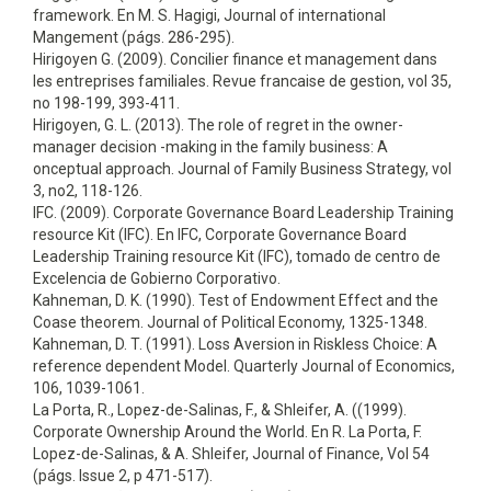
framework. En M. S. Hagigi, Journal of international
Mangement (págs. 286-295).
Hirigoyen G. (2009). Concilier finance et management dans
les entreprises familiales. Revue francaise de gestion, vol 35,
no 198-199, 393-411.
Hirigoyen, G. L. (2013). The role of regret in the owner-
manager decision -making in the family business: A
onceptual approach. Journal of Family Business Strategy, vol
3, no2, 118-126.
IFC. (2009). Corporate Governance Board Leadership Training
resource Kit (IFC). En IFC, Corporate Governance Board
Leadership Training resource Kit (IFC), tomado de centro de
Excelencia de Gobierno Corporativo.
Kahneman, D. K. (1990). Test of Endowment Effect and the
Coase theorem. Journal of Political Economy, 1325-1348.
Kahneman, D. T. (1991). Loss Aversion in Riskless Choice: A
reference dependent Model. Quarterly Journal of Economics,
106, 1039-1061.
La Porta, R., Lopez-de-Salinas, F., & Shleifer, A. ((1999).
Corporate Ownership Around the World. En R. La Porta, F.
Lopez-de-Salinas, & A. Shleifer, Journal of Finance, Vol 54
(págs. Issue 2, p 471-517).