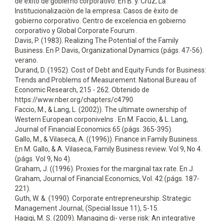
de èxito de gobierno corporativo. En B. y. Cruz, La
Institucionalizaciòn de la empresa: Casos de èxito de
gobierno corporativo. Centro de excelencia en gobierno
corporativo y Global Corporate Fourum .
Davis, P. (1983). Realizing The Potential of the Family
Business. En P. Davis, Organizational Dynamics (págs. 47-56).
verano.
Durand, D. (1952). Cost of Debt and Equity Funds for Business:
Trends and Problems of Measurement. National Bureau of
Economic Research, 215 - 262. Obtenido de
https://www.nber.org/chapters/c4790
Faccio, M., & Lang, L. (2002)). The ultimate ownership of
Western European corponivelns . En M. Faccio, & L. Lang,
Journal of Financial Economics 65 (págs. 365-395).
Gallo, M., & Vilaseca, A. ((1996)). Finance in Family Business.
En M. Gallo, & A. Vilaseca, Family Business review. Vol 9, No 4.
(págs. Vol 9, No 4).
Graham, J. ((1996). Proxies for the marginal tax rate. En J.
Graham, Journal of Financial Economics, Vol. 42 (págs. 187-
221).
Guth, W. &. (1990). Corporate entrepreneurship. Strategic
Management Journal, (Special Issue 11), 5-15.
Hagigi, M. S. (2009). Managing di- verse risk: An integrative