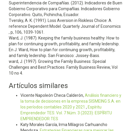
Superintendencia de Compañías. (2012). Indicadores de Buen
Gobierno Corporativo para Compañìas. Indicadores Gobierno
Corporativo. Quito, Pichincha, Ecuador.
Tversky, A. K. (1991). Loss Aversion in Riskless Choice: A
reference Dependent Model. Quarterly Journal of Economics
, p, 106, 1039-1061.
Ward, J. (1987). Keeping the family business healthy: How to
plan for continuing growth, profitability, and family ledership.
En J. Ward, How to plan for continuing growth, profitability,
and family ledership. San Francisco: Jossey-Bass.
ward, J. (1997). Growing the Family Business: Special
Challenges and Best Practices. Family Business Review, Vol
10 no 4.
Artículos similares
Vicente Napoleón Checa Calderón,
Análisis financiero y
la toma de decisiones en la empresa SISMEING S.A. en
los períodos contables 2020 y 2021
,
Espí­ritu
Emprendedor TES: Vol. 7 Núm. 3 (2023): ESPÍRITU
EMPRENDEDOR TES
Katy Morales García, Irma Milagros Carhuancho
Mendoza,
Estrategias Financieras para mejorar las