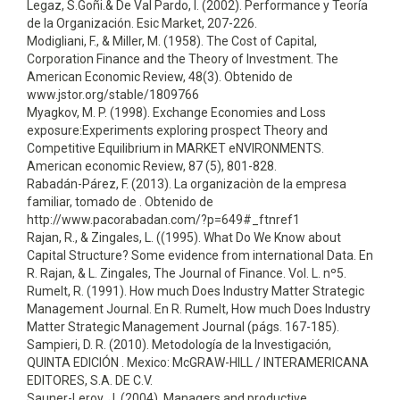
Legaz, S.Goñi.& De Val Pardo, I. (2002). Performance y Teoría
de la Organización. Esic Market, 207-226.
Modigliani, F., & Miller, M. (1958). The Cost of Capital,
Corporation Finance and the Theory of Investment. The
American Economic Review, 48(3). Obtenido de
www.jstor.org/stable/1809766
Myagkov, M. P. (1998). Exchange Economies and Loss
exposure:Experiments exploring prospect Theory and
Competitive Equilibrium in MARKET eNVIRONMENTS.
American economic Review, 87 (5), 801-828.
Rabadán-Párez, F. (2013). La organizaciòn de la empresa
familiar, tomado de . Obtenido de
http://www.pacorabadan.com/?p=649#_ftnref1
Rajan, R., & Zingales, L. ((1995). What Do We Know about
Capital Structure? Some evidence from international Data. En
R. Rajan, & L. Zingales, The Journal of Finance. Vol. L. nº5.
Rumelt, R. (1991). How much Does Industry Matter Strategic
Management Journal. En R. Rumelt, How much Does Industry
Matter Strategic Management Journal (págs. 167-185).
Sampieri, D. R. (2010). Metodología de la Investigación,
QUINTA EDICIÓN . Mexico: McGRAW-HILL / INTERAMERICANA
EDITORES, S.A. DE C.V.
Sauner-Leroy, J. (2004). Managers and productive