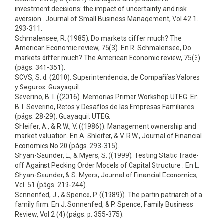
investment decisions: the impact of uncertainty and risk
aversion . Journal of Small Business Management, Vol 42 1,
293-311.
Schmalensee, R. (1985). Do markets differ much? The
American Economic review, 75(3). En R. Schmalensee, Do
markets differ much? The American Economic review, 75(3)
(págs. 341-351).
SCVS, S. d. (2010). Superintendencia, de Compañías Valores
y Seguros. Guayaquil.
Severino, B. I. ((2016). Memorias Primer Workshop UTEG. En
B. I. Severino, Retos y Desafíos de las Empresas Familiares
(págs. 28-29). Guayaquil: UTEG.
Shleifer, A., & R.W., V. ((1986)). Management ownership and
market valuation. En A. Shleifer, & V. R.W., Journal of Financial
Economics No 20 (págs. 293-315).
Shyan-Saunder, L., & Myers, S. ((1999). Testing Static Trade-
off Against Pecking Order Models of Capital Structure . En L.
Shyan-Saunder, & S. Myers, Journal of Financial Economics,
Vol. 51 (págs. 219-244).
Sonnenfed, J., & Spence, P. ((1989)). The partin patriarch of a
family firm. En J. Sonnenfed, & P. Spence, Family Business
Review, Vol 2 (4) (págs. p. 355-375).