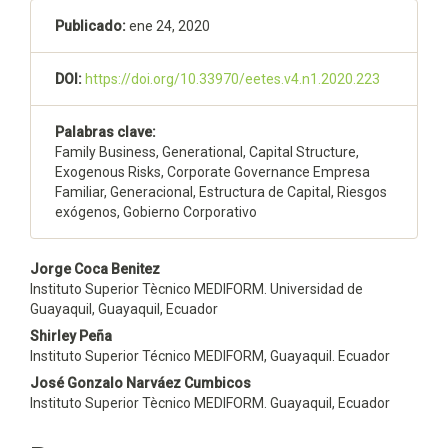
artículo
Publicado:
ene 24, 2020
DOI:
https://doi.org/10.33970/eetes.v4.n1.2020.223
Palabras clave:
Family Business, Generational, Capital Structure,
Exogenous Risks, Corporate Governance Empresa
Familiar, Generacional, Estructura de Capital, Riesgos
exógenos, Gobierno Corporativo
Contenido
Jorge Coca Benitez
Instituto Superior Tècnico MEDIFORM. Universidad de
principal
Guayaquil, Guayaquil, Ecuador
del
Shirley Peña
Instituto Superior Técnico MEDIFORM, Guayaquil. Ecuador
artículo
José Gonzalo Narváez Cumbicos
Instituto Superior Tècnico MEDIFORM. Guayaquil, Ecuador