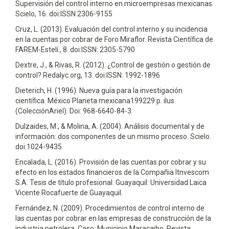
Supervisión del control interno en microempresas mexicanas.
Scielo, 16. doi:ISSN 2306-9155
Cruz, L. (2013). Evaluación del control interno y su incidencia
en la cuentas por cobrar de Foro Miraflor. Revista Científica de
FAREM-Estelí., 8. doi:ISSN: 2305-5790
Dextre, J., & Rivas, R. (2012). ¿Control de gestión o gestión de
control? Redalyc.org, 13. doi:ISSN: 1992-1896
Dieterich, H. (1996). Nueva guía para la investigación
científica. México Planeta mexicana199229 p. ilus.
(ColecciónAriel). Doi: 968-6640-84-3
Dulzaides, M., & Molina, A. (2004). Análisis documental y de
información: dos componentes de un mismo proceso. Scielo.
doi:1024-9435
Encalada, L. (2016). Provisión de las cuentas por cobrar y su
efecto en los estados financieros de la Compañia Itnvescom
S.A. Tesis de título profesional. Guayaquil: Universidad Laica
Vicente Rocafuerte de Guayaquil.
Fernández, N. (2009). Procedimientos de control interno de
las cuentas por cobrar en las empresas de construcción de la
industria petrolera. Caso: Municipio Maracaibo. Revista