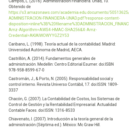
Campos, L. (2016). Administración Financiera. Unad, 10.
Obtenido de
https://s3.amazonaws.com/academia.edu.documents/50513625
ADMINISTRACION-FINANCIERA-UNAD.pdf?response-content-
disposition=inline%3B%20filename%3DADMINISTRACION_FINAN
Amz-Algorithm=AWS4-HMAC-SHA256&X-Amz-
Credential=AKIAIWOWYYGZ2Y53
Caribano, L. (1998). Teoría actual de la contabilidad. Madrid:
Universidad Autónoma de Madrid, AECA.
Castrillón, A. (2014). Fundamentos generales de
administración. Medellin: Centro Editorial Esumer. doi:ISBN
978-958-8599-67-0
Castromán, J., & Porto, N. (2005). Responsabilidad social y
control interno. Revista Universo Contábil, 17. doi:ISSN: 1809-
3337
Chacón, G. (2007). La Contabilidad de Costos, los Sistemas de
Control de Gestión y la Rentabilidad Empresarial. Actualidad
Contable Faces. doi:ISSN: 1316-8533
Chiavenato, I. (2007). Introducción a la teoría general de la
administración (Séptima ed.). México: Mc Graw Hill.