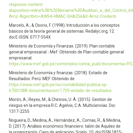
response-content-
disposition=inline%3B%20filename%3DAuditori_a_del_Control_In
Amz-Algorithm=AWS4-HMAC-SHA256&X-Amz-Credenti
Marcelo, A., & Osorio, F. (1998). Introducción a los conceptos
básicos de la teoría general de sistemas. Redalyc.org, 12.
doi:E-ISSN: 0717-554X
Ministerio de Economía y Finanzas. (2019). Plan contable
general empresarial - Mef. Obtenido de Plan contable general
empresarial:
https://www.mef.gob.pe/contenidos/conta_publ/documentac/P
Ministerio de Economía y finanzas. (2018). Estado de
Resultados. Perú: MEF. Obtenido de
https://www.mef.gob.pe/es/contabilidad-publica-sp-
6700/388-documentacion/1729-estado-de-resultados
Morón, A., Reyes, M., & Chirinos, U. Á. (2015). Gestión de
riesgos en la empresa R.C. Agelvis, C.A. Multiciencias. Doi:
1317-2255
Nogueira, D., Medina, A., Hernández, A., Comas, R., & Medina,
D. (2017). Análisis económico financiero: talón de Aquiles de
la organización. Caso de aplicación. Scielo, 10. doi:ISSN 1815-