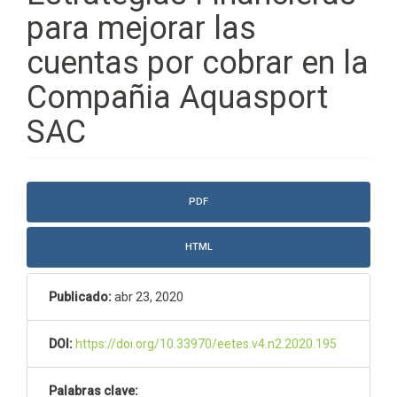
para mejorar las
cuentas por cobrar en la
Compañia Aquasport
SAC
Barra
PDF
lateral
del
HTML
artículo
Publicado:
abr 23, 2020
DOI:
https://doi.org/10.33970/eetes.v4.n2.2020.195
Palabras clave: