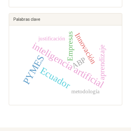
Palabras clave
Empresas
Innovación
justificación
inteligencia artificial
aprendizaje
PYMES
ABP
Ecuador
metodología