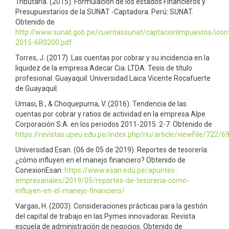
Tributaria. (2015). Formulación de los estados Financieros y
Presupuestarios de la SUNAT -Captadora. Perú: SUNAT.
Obtenido de
http://www.sunat.gob.pe/cuentassunat/captacionImpuestos/icon
2015-6R0200.pdf
Torres, J. (2017). Las cuentas por cobrar y su incidencia en la
liquidez de la empresa Adecar Cia. LTDA. Tesis de título
profesional. Guayaquil: Universidad Laica Vicente Rocafuerte
de Guayaquil.
Umasi, B., & Choquepuma, V. (2016). Tendencia de las
cuentas por cobrar y ratios de actividad en la empresa Alpe
Corporación S.A. en los periodos 2011-2015. 2-7. Obtenido de
https://revistas.upeu.edu.pe/index.php/riu/article/viewFile/722/6
Universidad Esan. (06 de 05 de 2019). Reportes de tesorería:
¿cómo influyen en el manejo financiero? Obtenido de
ConexionEsan:
https://www.esan.edu.pe/apuntes-
empresariales/2019/05/reportes-de-tesoreria-como-
influyen-en-el-manejo-financiero/
Vargas, H. (2003). Consideraciones prácticas para la gestión
del capital de trabajo en las Pymes innovadoras. Revista
escuela de administración de negocios. Obtenido de