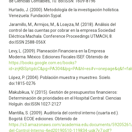
de Ciencias Contables, 10. doi:ISSN: 1609-8196
Hurtado, J. (2000). Metodología de la investigación holística.
Venezuela: Fundación Sypal.
Jaramillo, M., Armijos, M., & Loayza, M. (2018). Análisis del
control de las cuentas por cobrar en la empresa Sociedad
Eléctrica Machala. Conference Proceedings UTMACH, 8.
doi:ISSN 2588-056X
Levy, L. (2009). Planeación Financiera en la Empresa
Moderna. México: Ediciones Fiscales ISEF. Obtenido de
https://books.google.com.ec/books?
id=zrjKBSptgdcC&pg=PA304&lpg=PA&hl=es#v=onepage&q&f=fal
López, P. (2004). Población muestra y muestreo. Scielo.
doi:1815-0276
Makubikua, V. (2015). Gestión de presupuestos financieros:
Determinación de prioridades en el Hospital Central. Ciencias
Holguín. doi:ISSN 1027-2127
Mantilla, S. (2009). Auditoría del control interno (cuarta ed.).
Bogotá: ECOE ediciones. Obtenido de
https://s3.amazonaws.com/academia.edu.documents/59205261/
del-Control-Interno-4ed20190510-119834-ugk7y7.pdf?