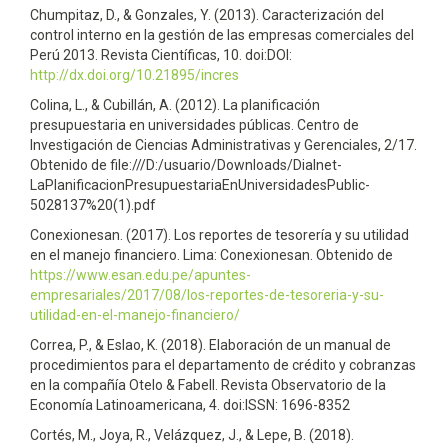
Chumpitaz, D., & Gonzales, Y. (2013). Caracterización del
control interno en la gestión de las empresas comerciales del
Perú 2013. Revista Científicas, 10. doi:DOI:
http://dx.doi.org/10.21895/incres
Colina, L., & Cubillán, A. (2012). La planificación
presupuestaria en universidades públicas. Centro de
Investigación de Ciencias Administrativas y Gerenciales, 2/17.
Obtenido de file:///D:/usuario/Downloads/Dialnet-
LaPlanificacionPresupuestariaEnUniversidadesPublic-
5028137%20(1).pdf
Conexionesan. (2017). Los reportes de tesorería y su utilidad
en el manejo financiero. Lima: Conexionesan. Obtenido de
https://www.esan.edu.pe/apuntes-
empresariales/2017/08/los-reportes-de-tesoreria-y-su-
utilidad-en-el-manejo-financiero/
Correa, P., & Eslao, K. (2018). Elaboración de un manual de
procedimientos para el departamento de crédito y cobranzas
en la compañía Otelo & Fabell. Revista Observatorio de la
Economía Latinoamericana, 4. doi:ISSN: 1696-8352
Cortés, M., Joya, R., Velázquez, J., & Lepe, B. (2018).