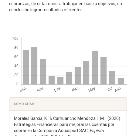
cobranzas, de esta manera trabajar en base a objetivos, en
conclusión lograr resultados eficientes.
Descargas
Detalles
CÓMO CITAR
del
Morales García, K., & Carhuancho Mendoza, I. M. . (2020).
artículo
Estrategias Financieras para mejorar las cuentas por
cobrar en la Compañia Aquasport SAC.
Espí­ritu