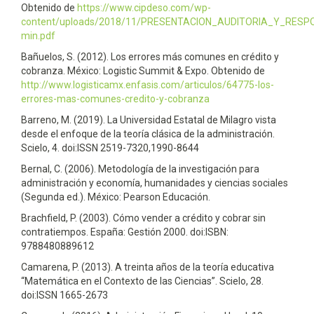
Obtenido de
https://www.cipdeso.com/wp-
content/uploads/2018/11/PRESENTACION_AUDITORIA_Y_RESP
min.pdf
Bañuelos, S. (2012). Los errores más comunes en crédito y
cobranza. México: Logistic Summit & Expo. Obtenido de
http://www.logisticamx.enfasis.com/articulos/64775-los-
errores-mas-comunes-credito-y-cobranza
Barreno, M. (2019). La Universidad Estatal de Milagro vista
desde el enfoque de la teoría clásica de la administración.
Scielo, 4. doi:ISSN 2519-7320,1990-8644
Bernal, C. (2006). Metodología de la investigación para
administración y economía, humanidades y ciencias sociales
(Segunda ed.). México: Pearson Educación.
Brachfield, P. (2003). Cómo vender a crédito y cobrar sin
contratiempos. España: Gestión 2000. doi:ISBN:
9788480889612
Camarena, P. (2013). A treinta años de la teoría educativa
“Matemática en el Contexto de las Ciencias”. Scielo, 28.
doi:ISSN 1665-2673