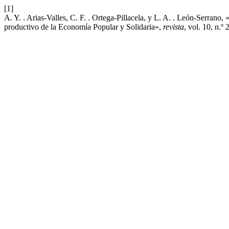
[1]
A. Y. . Arias-Valles, C. F. . Ortega-Pillacela, y L. A. . León-Serran
productivo de la Economía Popular y Solidaria»,
revista
, vol. 10, n.º