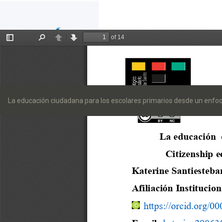
Volver
a
La educación ciudadana para los escolares primarios desde un enfoq
los
detalles
del
artículo